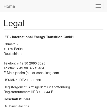
Skip to main content
Home
Toggl
Previous
Next
navig
Legal
IET - International Energy Transition GmbH
Ohmstr. 7
10179 Berlin
Deutschland
Telefon: + 49 30 2060 8623
Telefax: + 49 30 37719484
E-Mail:
jacobs
[at]
iet-consulting.com
USt-IdNr.: DE299830730
Registergericht: Amtsgericht Charlottenburg
Registernummer: HRB 166344 B
Geschäftsführer
Dr. David Jacobs